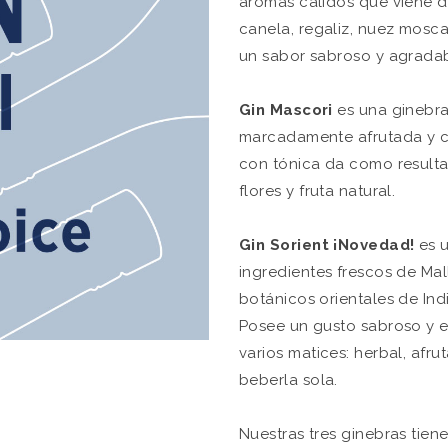
aromas cálidos que viene d
canela, regaliz, nuez mosc
un sabor sabroso y agradab
Gin Mascori
es una ginebra
marcadamente afrutada y cí
con tónica da como resulta
flores y fruta natural.
Gin Sorient
¡Novedad!
es u
ingredientes frescos de M
botánicos orientales de Ind
Posee un gusto sabroso y 
varios matices: herbal, afru
beberla sola.
Nuestras tres ginebras tien