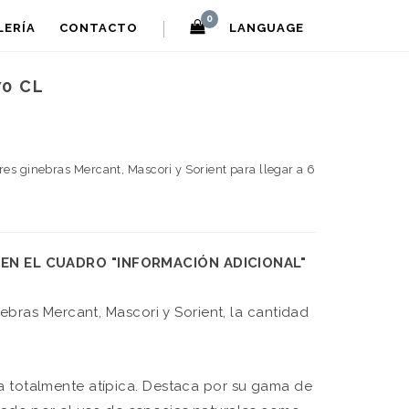
0
LERÍA
CONTACTO
LANGUAGE
70 CL
res ginebras Mercant, Mascori y Sorient para llegar a 6
EN EL CUADRO "INFORMACIÓN ADICIONAL"
nebras Mercant, Mascori y Sorient, la cantidad
a totalmente atípica. Destaca por su gama de