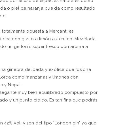
ado por el uso de especias naturales como
ada o piel de naranja que da como resultado
le.
 totalmente opuesta a Mercant, es
trica con gusto a limón autentico. Mezclada
do un gintonic super fresco con aroma a
na ginebra delicada y exótica que fusiona
allorca como manzanas y limones con
ia y Nepal.
elegante muy bien equilibrado compuesto por
tado y un punto cítrico. Es tan fina que podrás
en 42% vol. y son del tipo "London gin" ya que